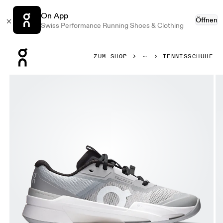
On App
Öffnen
Swiss Performance Running Shoes & Clothing
Press Escape to close navigation
ZUM SHOP
TENNISSCHUHE
Bild 1 von 6 in der Produktgalerie On THE ROGER Pro Fire 