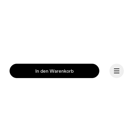
In den Warenkorb
Fortsetzen
Unsere Mission ist es, den 