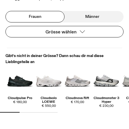
Frauen
Männer
Grösse wählen
Gibt‘s nicht in deiner Grösse? Dann schau dir mal diese
Lieblingsteile an
Cloudpulse Pro
Cloudsolo
Cloudnova Rift
Cloudmonster 3
C
LOEWE
Hyper
€ 180,00
€ 170,00
€ 550,00
€ 230,00