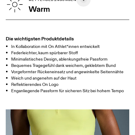
TAILLE
67
68 — 73
74
Warm
HÜFTE
90
91 — 96
97 
OBERSCHENK
53
55
EL
Die wichtigsten Produktdetails
In Kollaboration mit On Athlet*innen entwickelt
Horizontal verschieben, um mehr zu sehen
Federleichter, kaum spürbarer Stoff
Minimalistisches Design, ablenkungsfreie Passform
Schrittlänge (Grösse S): 7.5 cm
Bequemes Tragegefühl dank weichem, geklebtem Bund
Vorgeformter Rückeneinsatz und angewinkelte Seitennähte
Weich und angenehm auf der Haut
So misst du richtig
Reflektierendes On Logo
Enganliegende Passform für sicheren Sitz bei hohem Tempo