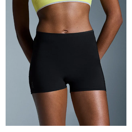
Taille
Miss den Umfang deiner natürlichen Taille. Dort,
wo dein Oberkörper am schmalsten ist.
Hüfte
Miss um die breiteste Stelle deiner Hüfte herum.
Oberschenkel