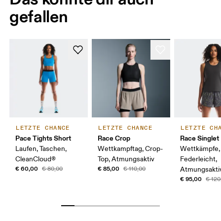
gefallen
LETZTE CHANCE
LETZTE CHANCE
LETZTE CH
Pace Tights Short
Race Crop
Race Singlet
Laufen, Taschen,
Wettkampftag, Crop-
Wettkämpfe,
CleanCloud®
Top, Atmungsaktiv
Federleicht,
€ 60,00
€ 85,00
€ 80,00
€ 110,00
Atmungsakti
€ 95,00
€ 120