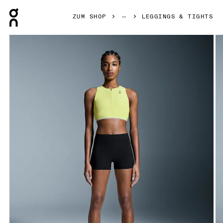
Press Escape to close navigation
ZUM SHOP
LEGGINGS & TIGHTS
Bild 1 von 6 in der Produktgalerie On Race Tights Short Bl