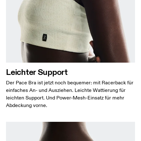
Brustumfang
Miss an der Stelle, an der dein Brustumfang am
grössten ist. Achte darauf, das Massband gerade zu
halten.
Unterbrustumfang
Entspann dich und miss deinen Unterbrustumfang
direkt unter der Brust, um den ganzen Brustkorb
Leichter Support
herum.
Der Pace Bra ist jetzt noch bequemer: mit Racerback für
einfaches An- und Ausziehen. Leichte Wattierung für
leichten Support. Und Power-Mesh-Einsatz für mehr
Abdeckung vorne.