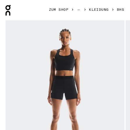
Press Escape to close navigation
ZUM SHOP
KLEIDUNG
BHS
Bild 1 von 7 in der Produktgalerie On Pace Pocket Bra Bla