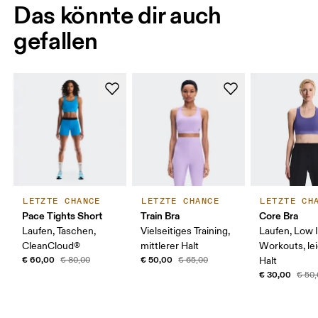
Das könnte dir auch
gefallen
LETZTE CHANCE
LETZTE CHANCE
LETZTE CH
Pace Tights Short
Train Bra
Core Bra
Laufen, Taschen,
Vielseitiges Training,
Laufen, Low 
CleanCloud®
mittlerer Halt
Workouts, le
€ 60,00
€ 50,00
€ 80,00
€ 65,00
Halt
€ 30,00
€ 50