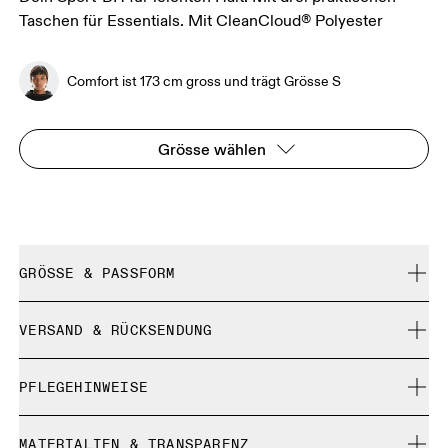
Taschen für Essentials. Mit CleanCloud® Polyester
Comfort ist 173 cm gross und trägt Grösse S
Grösse wählen
GRÖSSE & PASSFORM
Fällt normal aus.
VERSAND & RÜCKSENDUNG
Kostenlose Lieferung für Bestellungen über 35 €
Comfort ist 173 cm gross und trägt Grösse S
PFLEGEHINWEISE
Kostenlose 30-Tage-Rückgabe
Limited-Edition-Artikel, Sonderfarben oder Letzte-
Maschinenwäsche kalt und schonend
Chance-Artikel können nicht umgetauscht werden. Sie
MATERIALIEN & TRANSPARENZ