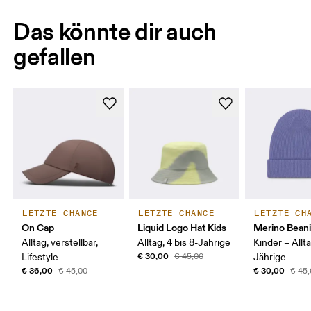
Das könnte dir auch
gefallen
LETZTE CHANCE
LETZTE CHANCE
LETZTE CH
On Cap
Liquid Logo Hat Kids
Merino Beani
Alltag, verstellbar,
Alltag, 4 bis 8-Jährige
Kinder – Allta
€ 30,00
Lifestyle
€ 45,00
Jährige
€ 36,00
€ 30,00
€ 45,00
€ 45