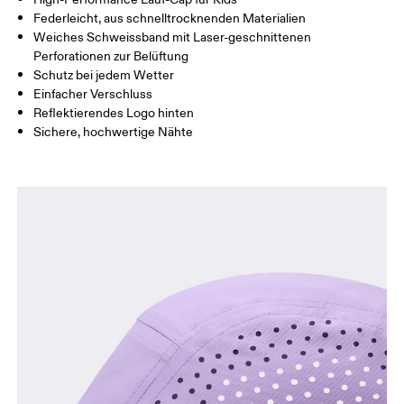
Federleicht, aus schnelltrocknenden Materialien
Horizontal verschieben, um mehr zu sehen
Weiches Schweissband mit Laser-geschnittenen
Perforationen zur Belüftung
Schutz bei jedem Wetter
So misst du richtig
Einfacher Verschluss
Reflektierendes Logo hinten
Sichere, hochwertige Nähte