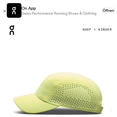
On App
Öffnen
Swiss Performance Running Shoes & Clothing
Press Escape to close navigation
SHOP
KINDER
Bild 1 von 3 in der Produktgalerie On Lightweight Cap Kids