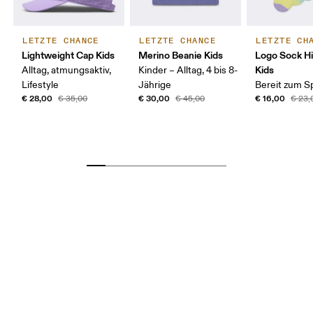
LETZTE CHANCE
LETZTE CHANCE
LETZTE CH
Lightweight Cap Kids
Merino Beanie Kids
Logo Sock H
Kids
Alltag, atmungsaktiv,
Kinder – Alltag, 4 bis 8-
Lifestyle
Jährige
Bereit zum S
€ 28,00
€ 30,00
€ 16,00
€ 35,00
€ 45,00
€ 23,