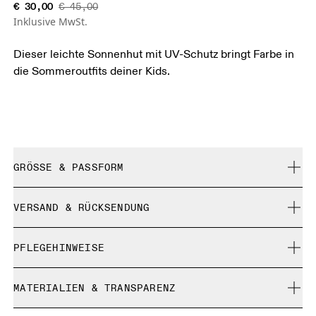
€ 30,00
€ 45,00
Inklusive MwSt.
Dieser leichte Sonnenhut mit UV-Schutz bringt Farbe in
die Sommeroutfits deiner Kids.
GRÖSSE & PASSFORM
Fällt normal aus.
VERSAND & RÜCKSENDUNG
Kostenlose Lieferung für Bestellungen über 35 €
Grössentabelle - Kappen
PFLEGEHINWEISE
Kostenlose 30-Tage-Rückgabe
Limited-Edition-Artikel, Sonderfarben oder Letzte-
Zentimeter
Inches
Nicht bleichen
Chance-Artikel können nicht umgetauscht werden. Sie
MATERIALIEN & TRANSPARENZ
Nicht chemisch reinigen
können nur gegen Rückerstattung retourniert werden
Nicht bügeln
Deine Körpermasse in Zentimeter