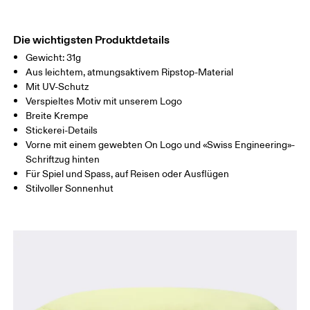
Materialien
Nicht im Trockner trocknen
Main Fabric: Polyester (recycled) 100%.
Warme Handwäsche
EINHEITSGRÖSSE
Herkunftsland
Die wichtigsten Produktdetails
GRÖSSENTABELLE - KAPPEN
Gewicht: 31g
China
KOPFUMFANG
51 — 54
Aus leichtem, atmungsaktivem Ripstop-Material
Mit UV-Schutz
Verspieltes Motiv mit unserem Logo
Horizontal verschieben, um mehr zu sehen
Breite Krempe
Stickerei-Details
Vorne mit einem gewebten On Logo und «Swiss Engineering»-
So misst du richtig
Schriftzug hinten
Für Spiel und Spass, auf Reisen oder Ausflügen
Stilvoller Sonnenhut