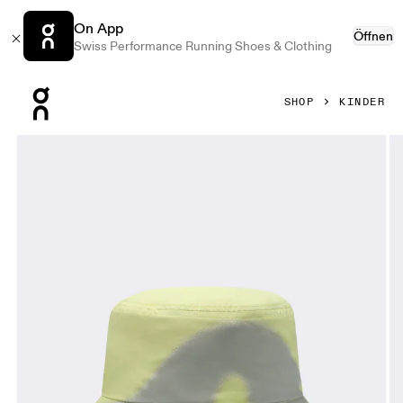
On App
Öffnen
Swiss Performance Running Shoes & Clothing
Press Escape to close navigation
SHOP
KINDER
Bild 1 von 3 in der Produktgalerie On Liquid Logo Hat Kid