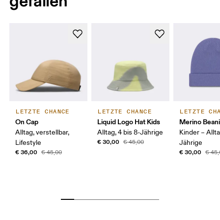
gefallen
LETZTE CHANCE
LETZTE CHANCE
LETZTE CH
On Cap
Liquid Logo Hat Kids
Merino Beani
Alltag, verstellbar,
Alltag, 4 bis 8-Jährige
Kinder – Allta
€ 30,00
Lifestyle
€ 45,00
Jährige
€ 36,00
€ 30,00
€ 45,00
€ 45