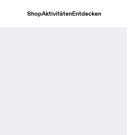
Shop
Aktivitäten
Entdecken
Kids Lemonade & Tin Kinder Kopfbedeckungen