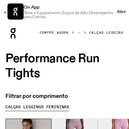
On App
Abrir
Tênis e Equipamento Suiços de Alto Desempenho
para Corrida
Press Escape to close navigation
COMPRE AGORA
CALÇAS LEGGING
Performance Run
Tights
Filtrar por comprimento
CALÇAS LEGGINGS FEMININAS