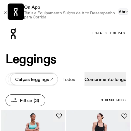
On App
Abrir
Tênis e Equipamento Suiços de Alto Desempenho
para Corrida
Press Escape to close navigation
LOJA
ROUPAS
Leggings
All
Roupas
Calças leggings
Todos
Comprimento longo
Filtrar
 (3)
9 RESULTADOS