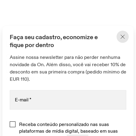
Faça seu cadastro, economize e
Leggings
fique por dentro
Otimize seu desempenho com calças
Assine nossa newsletter para não perder nenhuma
leggings de alta elasticidade que melhoram
novidade da On. Além disso, você vai receber 10% de
o movimento, absorvem o suor e se adaptam
desconto em sua primeira compra (pedido mínimo de
a qualquer clima.
EUR 110).
E-mail
*
Receba conteúdo personalizado nas suas
plataformas de mídia digital, baseado em suas