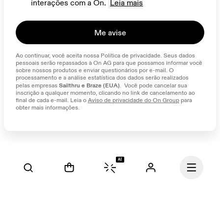
interações com a On.
Leia mais
Me avise
Ao continuar, você aceita nossa Política de privacidade. Seus dados 
pessoais serão repassados à On AG para que possamos informar você 
sobre nossos produtos e enviar questionários por e-mail. O 
processamento e a análise estatística dos dados serão realizados 
Sailthru e Braze (EUA)
pelas empresas 
.  Você pode cancelar sua 
inscrição a qualquer momento, clicando no link de cancelamento ao 
final de cada e-mail. Leia o 
Aviso de privacidade do On Group
 para 
obter mais informações.
AI