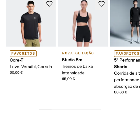
NOVA GERAÇÃO
FAVORITOS
FAVORITOS
Studio Bra
Core-T
5" Performa
Treinos de baixa
Shorts
Leve, Versátil, Corrida
60,00 €
intensidade
Corrida de al
65,00 €
performance,
absorção de 
80,00 €