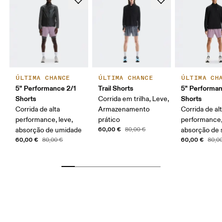
ÚLTIMA CHANCE
ÚLTIMA CHANCE
ÚLTIMA CH
5" Performance 2/1
Trail Shorts
5" Performa
Shorts
Shorts
Corrida em trilha, Leve,
Corrida de alta
Armazenamento
Corrida de al
performance, leve,
prático
performance,
60,00 €
absorção de umidade
80,00 €
absorção de 
Cintura
60,00 €
60,00 €
80,00 €
80,0
Meça ao redor da parte mais estreita da cintura.
Quadril
Meça ao redor da parte mais larga do quadril.
Coxa
Fique em pé, com os pés abertos na largura dos
ombros. Meça ao redor da parte mais larga da