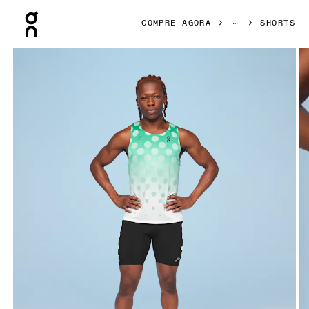
Press Escape to close navigation
COMPRE AGORA
SHORTS
Galeria de produtos: item 1 de 4 On Marathon Short Tight D