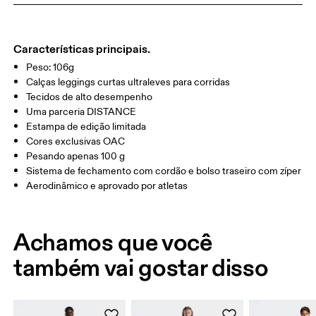
CINTURA
78.5 — 81.5
83.5 — 86.5
88.5
QUADRIL/AN
90.5 — 93.5
95.5 — 98.5
100.5
CA
Características principais.
Peso: 106g
COXA
56
58.5
Calças leggings curtas ultraleves para corridas
Tecidos de alto desempenho
Uma parceria DISTANCE
Arraste na horizontal para ver mais
Estampa de edição limitada
Cores exclusivas OAC
Pesando apenas 100 g
Sistema de fechamento com cordão e bolso traseiro com zíper
Como medir
Aerodinâmico e aprovado por atletas
Achamos que você
também vai gostar disso