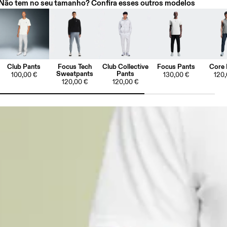
Não tem no seu tamanho? Confira esses outros modelos
Club Pants
Focus Tech
Club Collective
Focus Pants
Core 
Sweatpants
Pants
100,00 €
130,00 €
120,
120,00 €
120,00 €