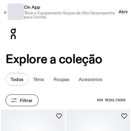
On App
Abrir
Tênis e Equipamento Suiços de Alto Desempenho
para Corrida
Press Escape to close navigation
Explore a coleção
Todos
Tênis
Roupas
Acessórios
Filtrar
499 RESULTADOS