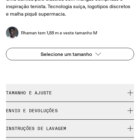
inspiração tenista. Tecnologia suíça, logotipos discretos
e malha piquê supermacia.
Rhaman tem 1,88 m e veste tamanho M
Selecione um tamanho
TAMANHO E AJUSTE
Descontraído. Fiel ao tamanho.
ENVIO E DEVOLUÇÕES
Frete grátis em todos os pedidos acima de 35 €
Rhaman tem 1,88 m e veste tamanho M
INSTRUÇÕES DE LAVAGEM
Devolução gratuita por 30 dias
Produtos e cores de edição limitada e peças da coleção