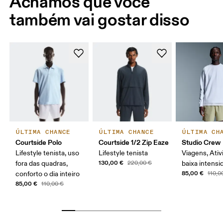
Achamos que você
também vai gostar disso
ÚLTIMA CHANCE
ÚLTIMA CHANCE
ÚLTIMA CH
Courtside Polo
Courtside 1/2 Zip Eaze
Studio Crew
Lifestyle tenista, uso
Lifestyle tenista
Viagens, Ati
130,00 €
fora das quadras,
220,00 €
baixa intensi
85,00 €
conforto o dia inteiro
110,0
85,00 €
110,00 €