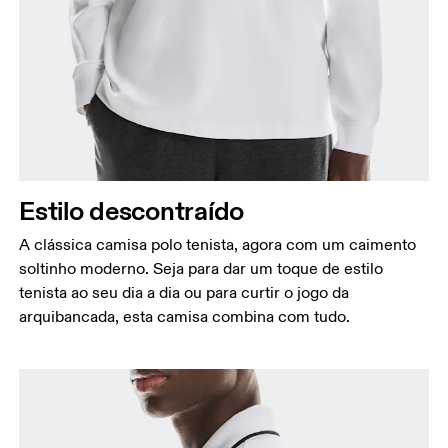
Peito
Meça a parte mais larga ao longo dos pontos do
peito, mantendo a fita métrica na horizontal.
Cintura
Meça ao redor da parte mais estreita da cintura.
Quadril
Estilo descontraído
Meça ao redor da parte mais larga do quadril.
A clássica camisa polo tenista, agora com um caimento
soltinho moderno. Seja para dar um toque de estilo
tenista ao seu dia a dia ou para curtir o jogo da
arquibancada, esta camisa combina com tudo.