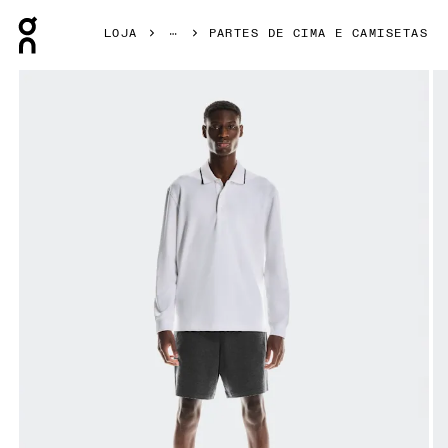
Press Escape to close navigation
LOJA
PARTES DE CIMA E CAMISETAS
Galeria de produtos: item 1 de 5 On Courtside Long-T Polo 