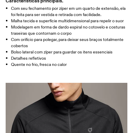
Características principais.
Com seu fechamento por zíper em um quarto de extensão, ela
Arraste na horizontal para ver mais
foi feita para ser vestida e retirada com facilidade.
Malha tecida e superfície multidimensional para repelir o suor
Modelagem em forma de dardo espiral no cotovelo e costuras
traseiras que contornam o corpo
Como medir
Com orifício para polegar, para deixar seus braços totalmente
cobertos
Bolso lateral com zíper para guardar os itens essenciais
Detalhes refletivos
Quente no frio, fresca no calor