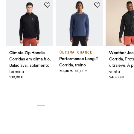
Climate Zip Hoodie
Weather Jac
ÚLTIMA CHANCE
Performance Long-T
Corridas em clima frio,
Corrida, Pro
Corrida, treino
Balaclava, Isolamento
ultraleve, À 
70,00 €
90,00 €
térmico
vento
130,00 €
240,00 €