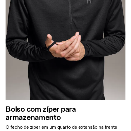
Peito
Meça a parte mais larga ao longo dos pontos do
peito, mantendo a fita métrica na horizontal.
Cintura
Meça ao redor da parte mais estreita da cintura.
Quadril
Meça ao redor da parte mais larga do quadril.
Bolso com zíper para
armazenamento
O fecho de zíper em um quarto de extensão na frente