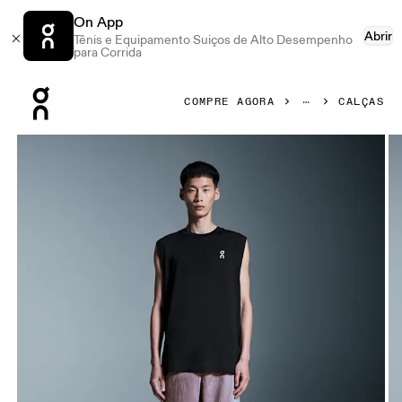
On App
Abrir
Tênis e Equipamento Suiços de Alto Desempenho
para Corrida
Press Escape to close navigation
COMPRE AGORA
CALÇAS
Galeria de produtos: item 1 de 6 On Court Pants Pink Mascu