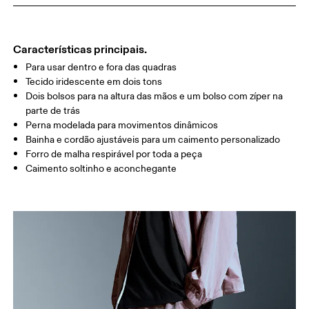
89
90 — 95
96 
CA
COXA
54.5
56
5
Características principais.
Para usar dentro e fora das quadras
Arraste na horizontal para ver mais
Tecido iridescente em dois tons
Dois bolsos para na altura das mãos e um bolso com zíper na
Entreperna (M): 79 cm
parte de trás
Perna modelada para movimentos dinâmicos
Bainha e cordão ajustáveis para um caimento personalizado
Como medir
Forro de malha respirável por toda a peça
Caimento soltinho e aconchegante