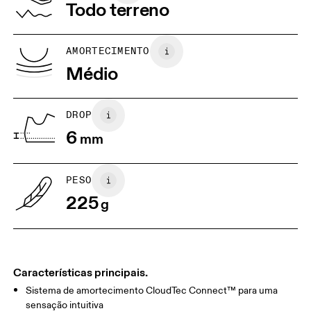
Vietnã
Todo terreno
JP
25
25.5
UK
6.5
7
AMORTECIMENTO
Médio
US
7
7.5
DROP
Arraste na horizontal para ver mais
6
mm
PESO
225
g
Características principais.
Sistema de amortecimento CloudTec Connect™ para uma
sensação intuitiva