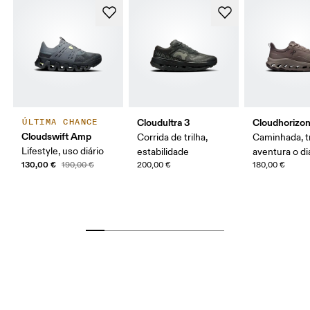
Cloudultra 3
Cloudhorizon
ÚLTIMA CHANCE
Cloudswift Amp
Corrida de trilha,
Caminhada, tr
Lifestyle, uso diário
estabilidade
aventura o di
130,00 €
190,00 €
200,00 €
180,00 €