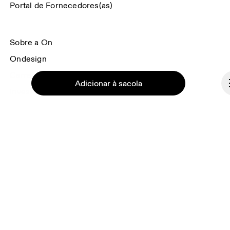
Portal de Fornecedores(as)
Sobre a On
Ondesign
Carreiras
Adicionar à sacola
Investidores(as)
Imprensa & Media
Programa de afiliação
Bastidores
Continuar
Portugal
© On 2026