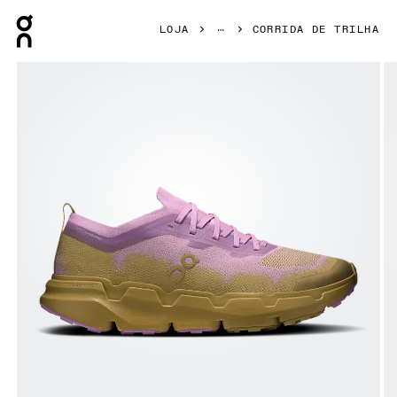
Press Escape to close navigation
LOJA
CORRIDA DE TRILHA
Galeria de produtos: item 1 de 6 On Cloudsoma Sakura & Safa