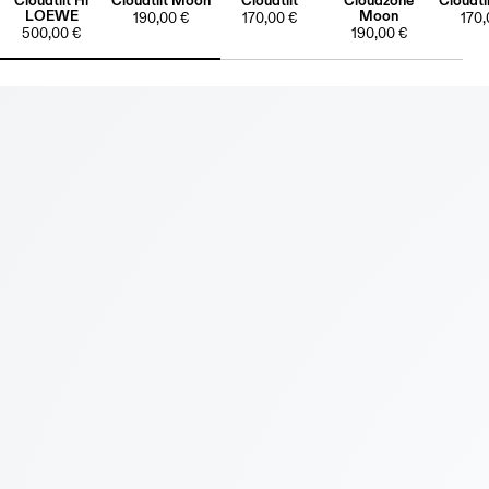
Cloudtilt Hi
Cloudtilt Moon
Cloudtilt
Cloudzone
Cloudti
LOEWE
Moon
190,00 €
170,00 €
170,
500,00 €
190,00 €