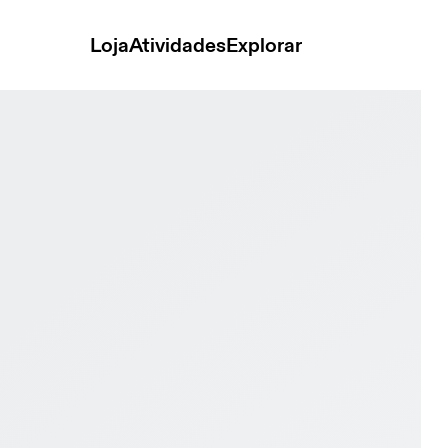
Loja
Atividades
Explorar
ack & Eggshell Feminino Vida ativa Tênis