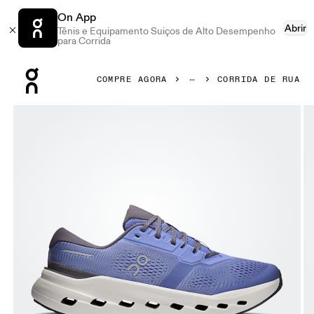
On App
Abrir
Tênis e Equipamento Suiços de Alto Desempenho
para Corrida
Press Escape to close navigation
COMPRE AGORA
CORRIDA DE RUA
Galeria de produtos: item 1 de 6 On Cloudrunner 3 Sailor & 