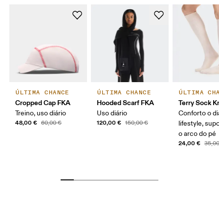
ÚLTIMA CHANCE
ÚLTIMA CHANCE
ÚLTIMA CH
Cropped Cap FKA
Hooded Scarf FKA
Terry Sock K
Treino, uso diário
Uso diário
Conforto o dia
48,00 €
120,00 €
60,00 €
150,00 €
lifestyle, sup
o arco do pé
24,00 €
35,0