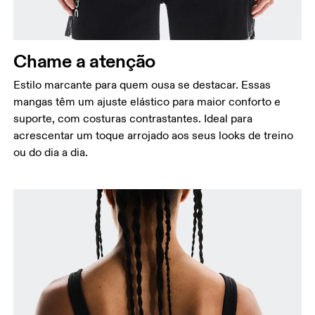
Chame a atenção
Comprimento do braço
Estilo marcante para quem ousa se destacar. Essas
Com o braço relaxado, meça do ombro ao punho.
mangas têm um ajuste elástico para maior conforto e
Bíceps
suporte, com costuras contrastantes. Ideal para
Com o braço relaxado, meça ao redor da parte
acrescentar um toque arrojado aos seus looks de treino
mais larga da parte superior.
ou do dia a dia.