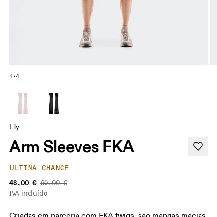
1/4
Lily
Arm Sleeves FKA
ÚLTIMA CHANCE
48,00 €
60,00 €
IVA incluído
Criadas em parceria com FKA twigs, são mangas macias