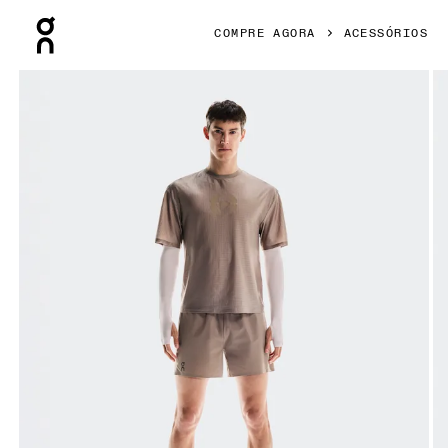
Press Escape to close navigation
COMPRE AGORA
ACESSÓRIOS
Galeria de produtos: item 1 de 4 On Arm Sleeves FKA Lily 