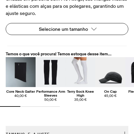
e elásticas com alças para os polegares, garantindo um
ajuste seguro.
Selecione um tamanho
Temos o que você procura! Temos estoque desse item...
Core Neck Gaiter
Performance Arm
Terry Sock Knee
On Cap
Fle
Sleeves
High
40,00 €
45,00 €
50,00 €
35,00 €