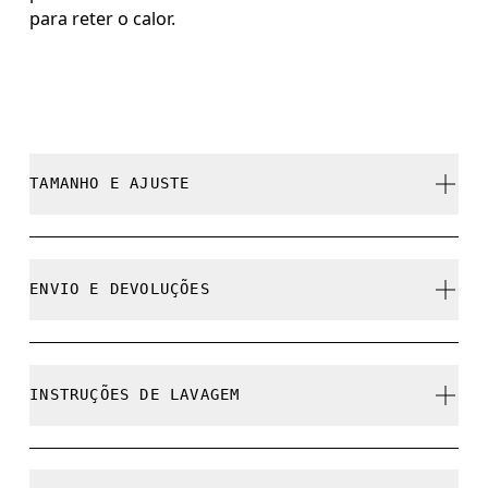
para reter o calor.
TAMANHO E AJUSTE
Fiel ao tamanho.
ENVIO E DEVOLUÇÕES
Frete grátis em todos os pedidos acima de 35 €
Devolução gratuita por 30 dias
INSTRUÇÕES DE LAVAGEM
Produtos e cores de edição limitada e peças da
coleção anterior não podem ser trocados, mas
você pode devolvê-los e receber um reembolso
Lavar na máquina em água fria