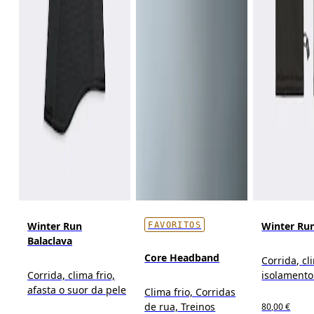
Winter Run
Winter Ru
FAVORITOS
Balaclava
Core Headband
Corrida, cl
Corrida, clima frio,
isolamento
afasta o suor da pele
Clima frio, Corridas
de rua, Treinos
80,00 €