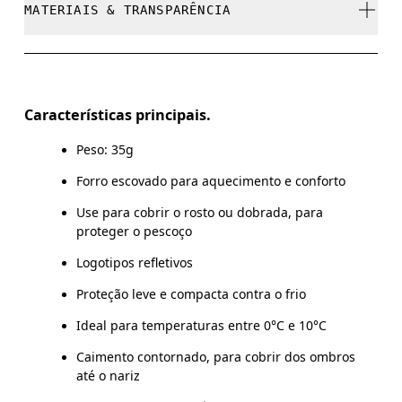
MATERIAIS & TRANSPARÊNCIA
Não usar alvejante
Não limpar a seco
Materiais
Não passar a ferro
Main Fabric: Polyamide (recycled) 71%, Elastane 28%.
Características principais.
Não secar na máquina
Peso: 35g
País de origem
Forro escovado para aquecimento e conforto
Vietnã
Use para cobrir o rosto ou dobrada, para
proteger o pescoço
Logotipos refletivos
Proteção leve e compacta contra o frio
Ideal para temperaturas entre 0°C e 10°C
Caimento contornado, para cobrir dos ombros
até o nariz