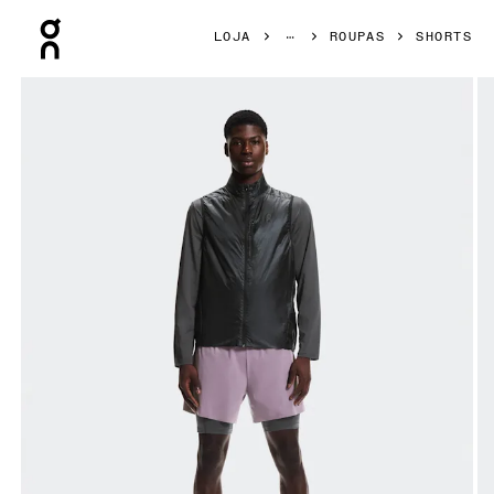
Press Escape to close navigation
LOJA
ROUPAS
SHORTS
Galeria de produtos: item 1 de 6 On 5" Performance 2/1 Sh