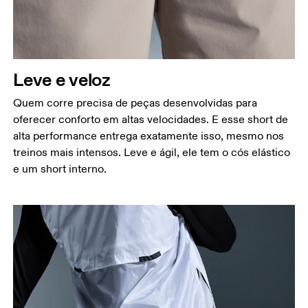
Quadril
Meça ao redor da parte mais larga do quadril.
Coxa
Fique em pé, com os pés abertos na largura dos
Leve e veloz
ombros. Meça ao redor da parte mais larga da
coxa.
Quem corre precisa de peças desenvolvidas para
oferecer conforto em altas velocidades. E esse short de
Entreperna
alta performance entrega exatamente isso, mesmo nos
Fique em pé, com os pés ligeiramente afastados e
treinos mais intensos. Leve e ágil, ele tem o cós elástico
as pernas retas. Meça da virilha até o tornozelo.
e um short interno.