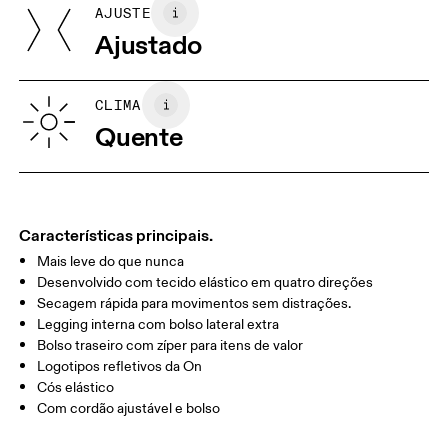
AJUSTE
Suas medidas corporais em centímetros
75%, Elastane (Black) EL 25%. Waistband: Polyamide 79%,
Ajustado
Elastane 20%.
País de origem
XS
S
Vietnã
GUIA DE TAMANHOS | ROUPAS MASCULINAS
CLIMA
CINTURA
75
76 — 82
83
Quente
QUADRIL/AN
89
90 — 95
96 
CA
COXA
54.5
56
5
Características principais.
Mais leve do que nunca
Arraste na horizontal para ver mais
Desenvolvido com tecido elástico em quatro direções
Secagem rápida para movimentos sem distrações.
Entreperna (M): 7.62 cm
Legging interna com bolso lateral extra
Bolso traseiro com zíper para itens de valor
Logotipos refletivos da On
Como medir
Cós elástico
Com cordão ajustável e bolso