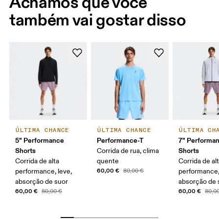
Achamos que você
também vai gostar disso
ÚLTIMA CHANCE
ÚLTIMA CHANCE
ÚLTIMA CH
5" Performance
Performance-T
7" Performa
Shorts
Shorts
Corrida de rua, clima
Corrida de alta
quente
Corrida de al
60,00 €
performance, leve,
80,00 €
performance,
absorção de suor
absorção de 
60,00 €
60,00 €
80,00 €
80,0