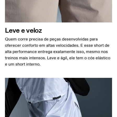
Quadril
Meça ao redor da parte mais larga do quadril.
Coxa
Fique em pé, com os pés abertos na largura dos
Leve e veloz
ombros. Meça ao redor da parte mais larga da
coxa.
Quem corre precisa de peças desenvolvidas para
oferecer conforto em altas velocidades. E esse short de
Entreperna
alta performance entrega exatamente isso, mesmo nos
Fique em pé, com os pés ligeiramente afastados e
treinos mais intensos. Leve e ágil, ele tem o cós elástico
as pernas retas. Meça da virilha até o tornozelo.
e um short interno.