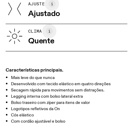
AJUSTE
Suas medidas corporais em centímetros
75%, Elastane (Black) EL 25%. Waistband: Polyamide 79%,
Ajustado
Elastane 20%.
País de origem
XS
S
Vietnã
GUIA DE TAMANHOS | ROUPAS MASCULINAS
CLIMA
CINTURA
75
76 — 82
83
Quente
QUADRIL/AN
89
90 — 95
96 
CA
COXA
54.5
56
5
Características principais.
Mais leve do que nunca
Arraste na horizontal para ver mais
Desenvolvido com tecido elástico em quatro direções
Secagem rápida para movimentos sem distrações.
Entreperna (M): 7.62 cm
Legging interna com bolso lateral extra
Bolso traseiro com zíper para itens de valor
Logotipos refletivos da On
Como medir
Cós elástico
Com cordão ajustável e bolso