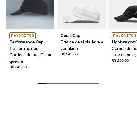
Court Cap
FAVORITOS
FAVORITOS
Performance Cap
Lightweight 
Prática de tênis, leve e
Treinos rápidos,
ventilado
Corrida de ru
R$ 349,00
Corridas de rua, Clima
suor da pele,
R$ 269,00
quente
R$ 349,00