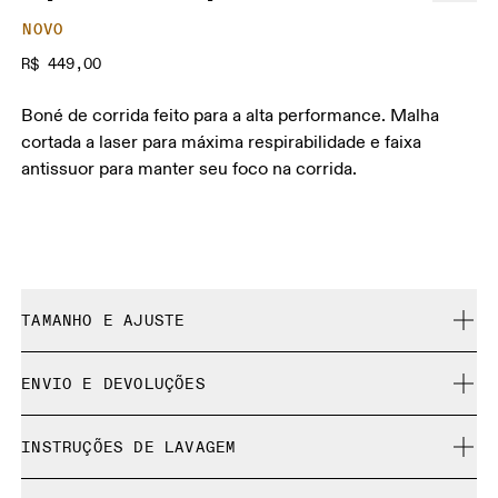
NOVO
R$ 449,00
Boné de corrida feito para a alta performance. Malha
cortada a laser para máxima respirabilidade e faixa
antissuor para manter seu foco na corrida.
TAMANHO E AJUSTE
Fiel ao tamanho.
ENVIO E DEVOLUÇÕES
Entrega gratuita
Guia de tamanhos - Bonés
INSTRUÇÕES DE LAVAGEM
Devolução gratuita por 30 dias
Produtos e cores de edição limitada e peças da coleção
Centímetros
Polegadas
Lavar na máquina em água fria