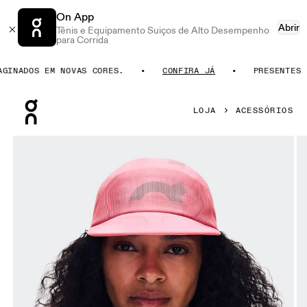
On App
Abrir
Tênis e Equipamento Suiços de Alto Desempenho
para Corrida
INADOS EM NOVAS CORES.
CONFIRA JÁ
PRESENTES PA
Press Escape to close navigation
LOJA
ACESSÓRIOS
Galeria de produtos: item 1 de 6 On Specter Cap Camellia 