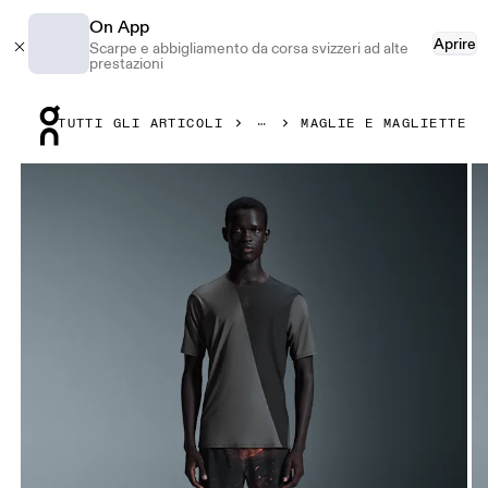
On App
Aprire
Scarpe e abbigliamento da corsa svizzeri ad alte
prestazioni
Press Escape to close navigation
TUTTI GLI ARTICOLI
MAGLIE E MAGLIETTE
Prodotto numero 1 di 5 della galleria On Ultra-T Eclipse & B