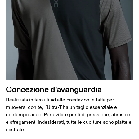
Torace
Misura la parte più ampia del torace da un estremo
all’altro.
Girovita
Misura il girovita nel punto più stretto (in genere
dove il corpo si piega lateralmente).
Fianchi
Concezione d'avanguardia
Misura la parte più ampia dei fianchi da un estremo
all’altro.
Realizzata in tessuti ad alte prestazioni e fatta per
muoversi con te, l’Ultra-T ha un taglio essenziale e
contemporaneo. Per evitare punti di pressione, abrasioni
e sfregamenti indesiderati, tutte le cuciture sono piatte e
nastrate.