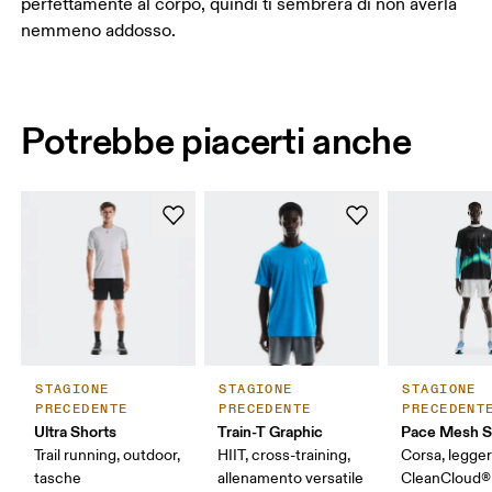
perfettamente al corpo, quindi ti sembrerà di non averla
nemmeno addosso.
Potrebbe piacerti anche
STAGIONE
STAGIONE
STAGIONE
PRECEDENTE
PRECEDENTE
PRECEDENT
Ultra Shorts
Train-T Graphic
Pace Mesh S
Trail running, outdoor,
HIIT, cross-training,
Corsa, legger
tasche
allenamento versatile
CleanCloud®