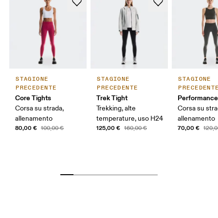
STAGIONE
STAGIONE
STAGIONE
PRECEDENTE
PRECEDENTE
PRECEDENT
Core Tights
Trek Tight
Performance
Corsa su strada,
Trekking, alte
Corsa su stra
allenamento
temperature, uso H24
allenamento
80,00 €
125,00 €
70,00 €
100,00 €
160,00 €
120,0
Girovita
Misura il girovita nel punto più stretto (in genere