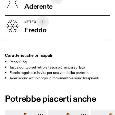
Aderente
Le tue misure in centimetri
METEO
Freddo
XS
S
GUIDA ALLE TAGLIE - ABBIGLIAMENTO DONNA
GIROVITA
64.5 — 67.5
69.5 — 72.5
74.5
FIANCHI
91.5 — 94.5
96.5 — 99.5
101.5
Caratteristiche principali
Peso: 216g
GIRO COSCIA
53
55
Tasca con zip sul retro e tasca più ampia sul lato
Fascia regolabile in vita per una vestibilità perfetta
Scorri in orizzontale per visualizzare la tabella
Aderiscono al tuo corpo in movimento e sono traspiranti
Potrebbe piacerti anche
Come prendere le misure