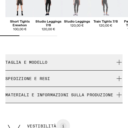
Short Tights
Studio Leggings
Studio Leggings
Train Tights 7/8
Pe
Erewhon
7/8
T
120,00 €
120,00 €
100,00 €
120,00 €
TAGLIA E MODELLO
Aderente. Fedele alla taglia.
SPEDIZIONE E RESI
Spedizione gratuita su tutti gli ordini a partire da 35 €
Athena è alta 180 cm e indossa una taglia S.
MATERIALI E INFORMAZIONI SULLA PRODUZIONE
Reso gratuito esteso a 30 giorni
I prodotti e le colorazioni in edizione limitata e gli articoli
Materiali
Ultima occasione non possono essere cambiati, ma puoi
Guida alle taglie - Abbigliamento donna
Main fabric: 75% recycled polyester, 25% elastane Waistband
farne il reso e ricevere un rimborso
fabric: 82% polyamide, 18% elastane
VESTIBILITÀ
Centimetri
Pollici