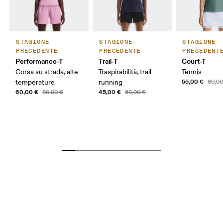
STAGIONE
STAGIONE
STAGIONE
PRECEDENTE
PRECEDENTE
PRECEDENT
Performance-T
Trail-T
Court-T
Corsa su strada, alte
Traspirabilità, trail
Tennis
55,00 €
temperature
running
80,00
60,00 €
45,00 €
80,00 €
60,00 €