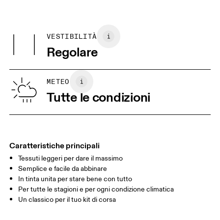
Materiali
Non stirare.
Centimetri
Pollici
Main Fabric: 92% Recycled Polyester, 8% Elastane
Può essere asciugato in asciugatrice a freddo.
Paese d'origine
VESTIBILITÀ
Le tue misure in centimetri
Vietnam
Regolare
XS
S
GUIDA ALLE TAGLIE - ABBIGLIAMENTO DONNA
METEO
CIRCONFERE
82
83 — 88
89
Tutte le condizioni
NZA SENO
GIROVITA
67
68 — 73
74
FIANCHI
90
91 — 96
97 
Caratteristiche principali
Tessuti leggeri per dare il massimo
Scorri in orizzontale per visualizzare la tabella
Semplice e facile da abbinare
In tinta unita per stare bene con tutto
Per tutte le stagioni e per ogni condizione climatica
Un classico per il tuo kit di corsa
Come prendere le misure