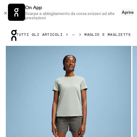
On App
Aprire
Scarpe e abbigliamento da corsa svizzeri ad alte
prestazioni
Press Escape to close navigation
TUTTI GLI ARTICOLI
MAGLIE E MAGLIETTE
Prodotto numero 1 di 4 della galleria On Core-T Cobble Don