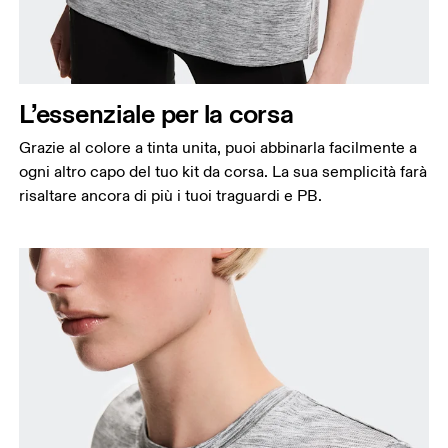
Circonferenza seno
Misura la parte più ampia del petto da un estremo
all’altro.
Girovita
L’essenziale per la corsa
Misura il girovita nel punto più stretto (in genere
dove il corpo si piega lateralmente).
Grazie al colore a tinta unita, puoi abbinarla facilmente a
Fianchi
ogni altro capo del tuo kit da corsa. La sua semplicità farà
Misura la parte più ampia dei fianchi da un estremo
risaltare ancora di più i tuoi traguardi e PB.
all’altro.