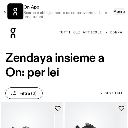
On App
Aprire
Scarpe e abbigliamento da corsa svizzeri ad alte
prestazioni
Press Escape to close navigation
TUTTI GLI ARTICOLI
DONNA
Zendaya insieme a
On: per lei
Filtra
 (2)
7 RISULTATI