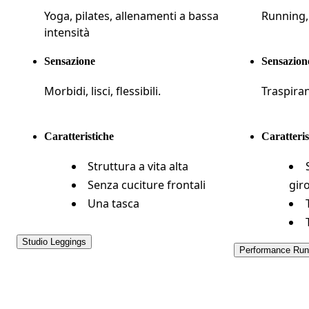
Yoga, pilates, allenamenti a bassa 
Running,
intensità
Sensazione
Sensazion
Morbidi, lisci, flessibili.
Traspirant
Caratteristiche
Caratteris
Struttura a vita alta
Senza cuciture frontali
gir
Una tasca
Studio Leggings
Performance Run