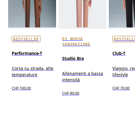
DI NUOVA
BESTSELLER
BESTSELL
GENERAZIONE
Performance-T
Club-T
Studio Bra
Corsa su strada, alte
Viaggio, r
Allenamenti a bassa
temperature
lifestyle
intensità
CHF 100.00
CHF 70.00
CHF 80.00