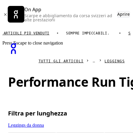
On App
Aprire
Scarpe e abbigliamento da corsa svizzeri ad
alte prestazioni
TICOLI PIÙ VENDUTI
SEMPRE IMPECCABILI.
SCOPR
Press Escape to close navigation
TUTTI GLI ARTICOLI
LEGGINGS
Performance Run Ti
Filtra per lunghezza
Leggings da donna