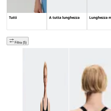
Tutti
A tutta lunghezza
Lunghezza 
Filtra
 (5)