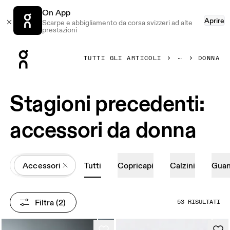
On App
Aprire
Scarpe e abbigliamento da corsa svizzeri ad alte
prestazioni
Press Escape to close navigation
TUTTI GLI ARTICOLI
DONNA
Stagioni precedenti:
accessori da donna
All
Accessori
Tutti
Copricapi
Calzini
Guan
Filtra
 (2)
53 RISULTATI