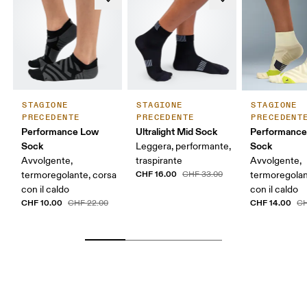
STAGIONE
STAGIONE
STAGIONE
PRECEDENTE
PRECEDENTE
PRECEDENT
Performance Low
Ultralight Mid Sock
Performance
Sock
Sock
Leggera, performante,
Avvolgente,
traspirante
Avvolgente,
CHF 16.00
termoregolante, corsa
CHF 33.00
termoregolan
con il caldo
con il caldo
CHF 10.00
CHF 14.00
CHF 22.00
CH