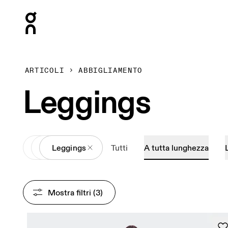
Press Escape to close navigation
ARTICOLI
ABBIGLIAMENTO
Leggings
All
Abbigliamento
Leggings
Tutti
A tutta lunghezza
Mostra filtri
 (3)