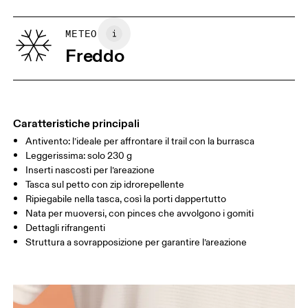
Paese d'origine
XS
S
Vietnam
GUIDA ALLE TAGLIE - ABBIGLIAMENTO UOMO
METEO
TORACE
90
91 — 96
97 
Freddo
GIROVITA
75
76 — 82
83
FIANCHI
89
90 — 95
96 
Caratteristiche principali
Antivento: l’ideale per affrontare il trail con la burrasca
Scorri in orizzontale per visualizzare la tabella
Leggerissima: solo 230 g
Inserti nascosti per l’areazione
Tasca sul petto con zip idrorepellente
Come prendere le misure
Ripiegabile nella tasca, così la porti dappertutto
Nata per muoversi, con pinces che avvolgono i gomiti
Dettagli rifrangenti
Struttura a sovrapposizione per garantire l’areazione