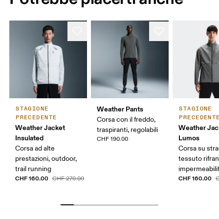
Weather Pants
STAGIONE
STAGIONE
PRECEDENTE
PRECEDENT
Corsa con il freddo,
Weather Jacket
Weather Jac
traspiranti, regolabili
Insulated
Lumos
CHF 190.00
Corsa ad alte
Corsa su stra
prestazioni, outdoor,
tessuto rifra
trail running
impermeabili
CHF 160.00
CHF 160.00
CHF 270.00
C