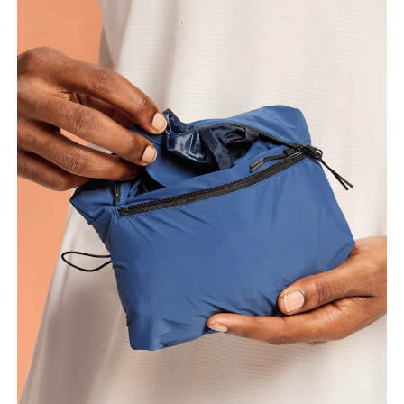
Torace
Misura la parte più ampia del torace da un estremo
all’altro.
Girovita
Misura il girovita nel punto più stretto (in genere