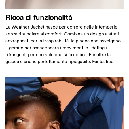
dove il corpo si piega lateralmente).
Fianchi
Ricca di funzionalità
Misura la parte più ampia dei fianchi da un estremo
all’altro.
La Weather Jacket nasce per correre nelle intemperie
senza rinunciare al comfort. Combina un design a strati
sovrapposti per la traspirabilità, le pinces che avvolgono
il gomito per assecondare i movimenti e i dettagli
rifrangenti per uno stile che si fa notare. E inoltre la
giacca è anche perfettamente ripiegabile. Fantastico!