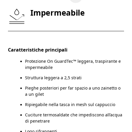
GIROVITA
75
76 — 82
8
Impermeabile
FIANCHI
89
90 — 95
96
Scorri in orizzontale per visualizzare la tabella
Caratteristiche principali
Protezione On GuardTec™ leggera, traspirante e
Come prendere le misure
impermeabile
Struttura leggera a 2,5 strati
Pieghe posteriori per far spazio a uno zainetto o
a un gilet
Ripiegabile nella tasca in mesh sul cappuccio
Cuciture termosaldate che impediscono all’acqua
di penetrare
Logo rifrangenti