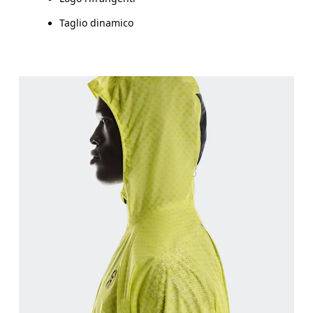
Taglio dinamico
Torace
Misura la parte più ampia del torace da un estremo 
Girovita