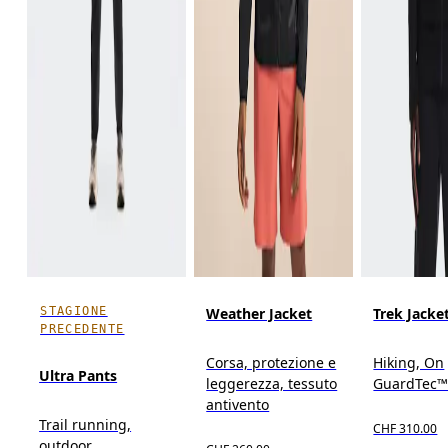
STAGIONE
Weather Jacket
Trek Jacke
PRECEDENTE
Corsa, protezione e
Hiking, On
Ultra Pants
leggerezza, tessuto
GuardTec™,
antivento
Trail running,
CHF 310.00
outdoor,