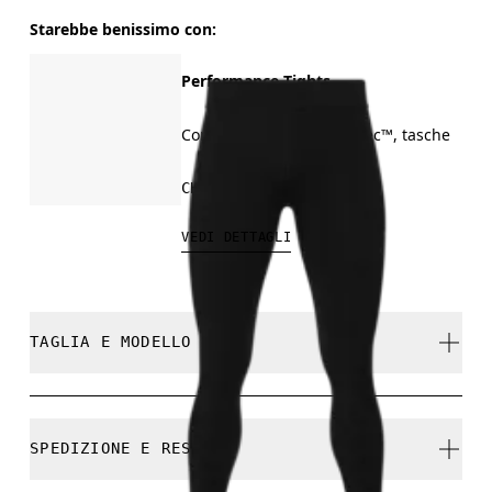
Starebbe benissimo con:
Performance Tights
Corsa su strada, On DryTec™, tasche
CHF 140.00
VEDI DETTAGLI
TAGLIA E MODELLO
Regolare. Fedele alla taglia.
SPEDIZIONE E RESI