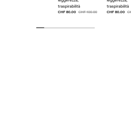
leggerezza,
leggerezza,
traspirabilità
traspirabilità
CHF 80.00
CHF 80.00
CHF 100.00
C