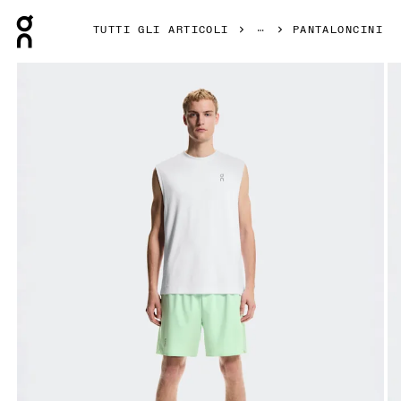
Press Escape to close navigation
TUTTI GLI ARTICOLI
PANTALONCINI
Prodotto numero 1 di 7 della galleria On Train Shorts Creek