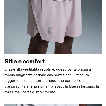
Girovita
Misura il girovita nel punto più stretto (in genere
dove il corpo si piega lateralmente).
Fianchi
Misura la parte più ampia dei fianchi da un estremo
all’altro.
Stile e comfort
Giro coscia
Grazie alla vestibilità regolare, questi pantaloncini a
Stai in piedi a gambe leggermente divaricate.
media lunghezza cadono alla perfezione. Il tessuto
Misura la parte più ampia della coscia.
leggero e lo slip interno assicurano comfort e
Interno gamba
traspirabilità, mentre gli ampi spacchi laterali lasciano la
Stai in piedi a gambe tese e leggermente
massima libertà di movimento.
divaricate. Misura la parte interna della gamba, dal
cavallo fino alla caviglia.