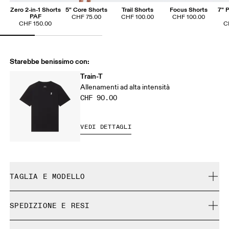
Zero 2-in-1 Shorts
5" Core Shorts
Trail Shorts
Focus Shorts
7" 
PAF
CHF 75.00
CHF 100.00
CHF 100.00
CHF 150.00
C
Starebbe benissimo con:
Train-T
Allenamenti ad alta intensità
CHF 90.00
VEDI DETTAGLI
TAGLIA E MODELLO
Regolare. Fedele alla taglia.
SPEDIZIONE E RESI
Spedizione gratuita su tutti gli ordini a partire da CHF 40