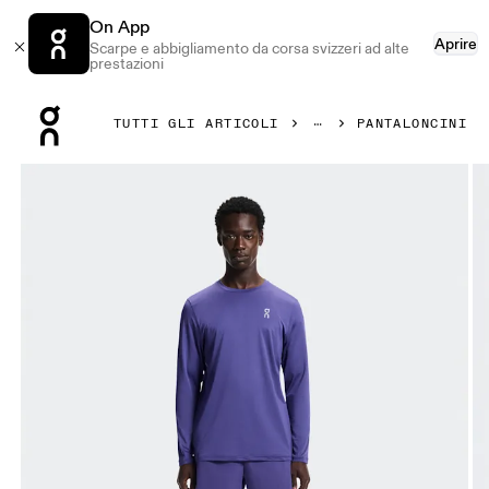
On App
Aprire
Scarpe e abbigliamento da corsa svizzeri ad alte
prestazioni
Press Escape to close navigation
TUTTI GLI ARTICOLI
PANTALONCINI
Prodotto numero 1 di 7 della galleria On 7" Core Shorts Twil