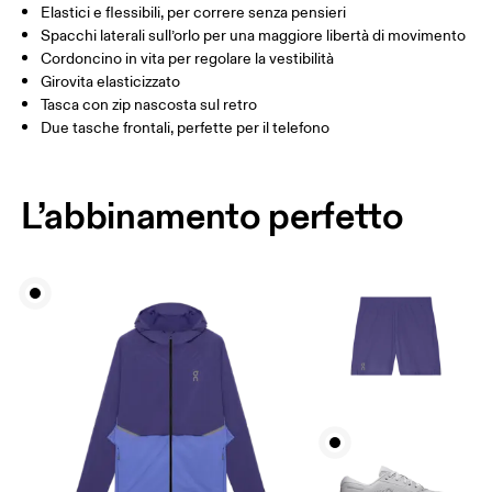
Interno gamba (taglia M) : 17.7 cm
Elastici e flessibili, per correre senza pensieri
Spacchi laterali sull’orlo per una maggiore libertà di movimento
Cordoncino in vita per regolare la vestibilità
Come prendere le misure
Girovita elasticizzato
Tasca con zip nascosta sul retro
Due tasche frontali, perfette per il telefono
L’abbinamento perfetto