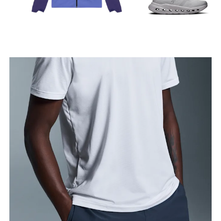
Girovita
Misura il girovita nel punto più stretto (in genere
dove il corpo si piega lateralmente).
Fianchi
Misura la parte più ampia dei fianchi da un estremo
all’altro.
Giro coscia
Stai in piedi a gambe leggermente divaricate.
Misura la parte più ampia della coscia.
Interno gamba
Stai in piedi a gambe tese e leggermente
divaricate. Misura la parte interna della gamba, dal
cavallo fino alla caviglia.