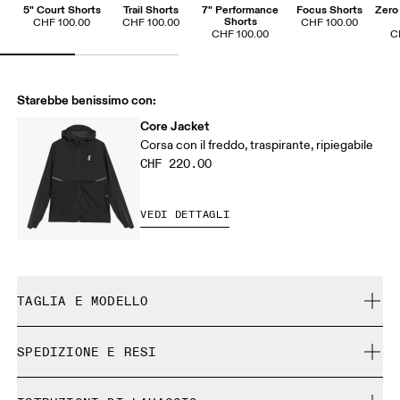
5" Court Shorts
Trail Shorts
7" Performance
Focus Shorts
Zero 
Shorts
CHF 100.00
CHF 100.00
CHF 100.00
CHF 100.00
C
Starebbe benissimo con:
Core Jacket
Corsa con il freddo, traspirante, ripiegabile
CHF 220.00
VEDI DETTAGLI
TAGLIA E MODELLO
Regolare. Fedele alla taglia.
SPEDIZIONE E RESI
Spedizione gratuita su tutti gli ordini a partire da CHF 40