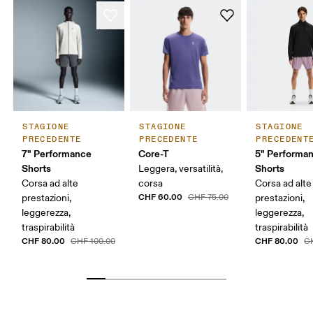
STAGIONE
STAGIONE
STAGIONE
PRECEDENTE
PRECEDENTE
PRECEDENT
7" Performance
Core-T
5" Performa
Shorts
Shorts
Leggera, versatilità,
Corsa ad alte
corsa
Corsa ad alte
CHF 60.00
prestazioni,
CHF 75.00
prestazioni,
leggerezza,
leggerezza,
traspirabilità
traspirabilità
CHF 80.00
CHF 80.00
CHF 100.00
C