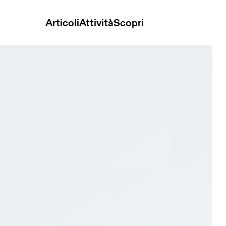
Articoli
Attività
Scopri
lubhouse Pro White & Iceberg Uomo Tennis Scarpe