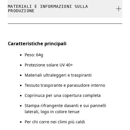
Non candeggiare.
cambiati, ma puoi farne il reso e ricevere un
MATERIALI E INFORMAZIONI SULLA
rimborso
Le tue misure in centimetri
PRODUZIONE
Non lavare a secco.
GUIDA ALLE TAGLIE - CAPPELLINI
Non stirare.
Materiali
S/M
L/X
Non asciugare in asciugatrice.
Main Fabric: Polyester (recycled) 73%, Elastane 27%.
Caratteristiche principali
CIRCONFERENZA TESTA
52 — 57
55 —
Lavare a mano a caldo.
Sweatband: Polyamide (recycled) 82%, Polyester (recycled)
11%, Elastane 5%.
Peso: 64g
Scorri in orizzontale per visualizzare la tabella
Protezione solare UV 40+
Paese d'origine
Materiali ultraleggeri e traspiranti
Cina
Tessuto traspirante e parasudore interno
Come prendere le misure
Coprinuca per una copertura completa
Stampa rifrangente davanti e sui pannelli
laterali, logo in colore tenue
Per chi corre nei climi più caldi