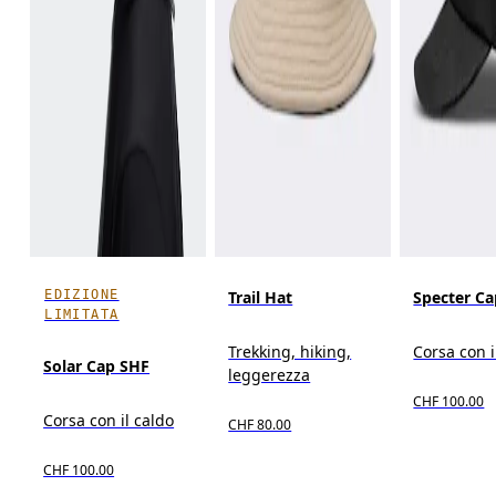
EDIZIONE
Trail Hat
Specter Ca
LIMITATA
Trekking, hiking,
Corsa con i
Solar Cap SHF
leggerezza
CHF 100.00
Corsa con il caldo
CHF 80.00
CHF 100.00