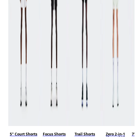
5" Court Shorts
Focus Shorts
Trail Shorts
Zero 2-in-1
7"