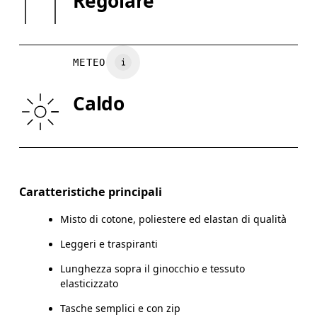
Regolare
Paese d'origine
XS
S
Vietnam
GIROVITA
75
76 — 82
8
METEO
FIANCHI
89
90 — 95
96
Caldo
GIRO COSCIA
54.5
56
Scorri in orizzontale per visualizzare la tabella
Interno gamba (taglia M) : 18 cm
Caratteristiche principali
Misto di cotone, poliestere ed elastan di qualità
Leggeri e traspiranti
Come prendere le misure
Lunghezza sopra il ginocchio e tessuto
elasticizzato
Tasche semplici e con zip