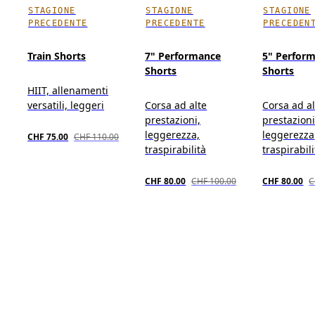
STAGIONE
STAGIONE
STAGIONE
PRECEDENTE
PRECEDENTE
PRECEDEN
Train Shorts
7" Performance
5" Perfor
Shorts
Shorts
HIIT, allenamenti
versatili, leggeri
Corsa ad alte
Corsa ad al
prestazioni,
prestazioni
leggerezza,
leggerezza
CHF 75.00
CHF 110.00
traspirabilità
traspirabili
CHF 80.00
CHF 100.00
CHF 80.00
C