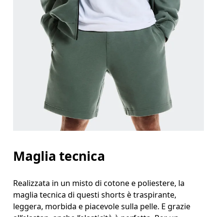
Girovita
Misura il girovita nel punto più stretto (in genere
Fianchi
Misura la parte più ampia dei fianchi da un estremo
Giro coscia
Stai in piedi a gambe leggermente divaricate. Misu
Interno gamba
Stai in piedi a gambe tese e leggermente divaricate
Maglia tecnica
Realizzata in un misto di cotone e poliestere, la
maglia tecnica di questi shorts è traspirante,
leggera, morbida e piacevole sulla pelle. E grazie