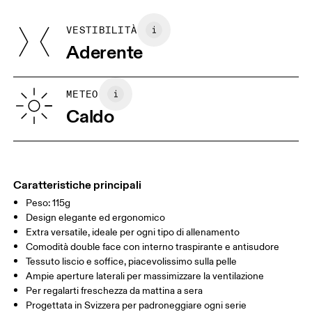
Guida alle taglie - Abbigliamento uomo
Main Fabric: 56% Cotton, 38% Recycled Polyester, 6% Elastane
farne il reso e ricevere un rimborso
VESTIBILITÀ
Centimetri
Pollici
Aderente
Le tue misure in centimetri
METEO
Caldo
XS
S
GUIDA ALLE TAGLIE - ABBIGLIAMENTO UOMO
TORACE
90
91 — 96
97 
GIROVITA
75
76 — 82
83
Caratteristiche principali
Peso: 115g
FIANCHI
89
90 — 95
96 
Design elegante ed ergonomico
Extra versatile, ideale per ogni tipo di allenamento
Scorri in orizzontale per visualizzare la tabella
Comodità double face con interno traspirante e antisudore
Tessuto liscio e soffice, piacevolissimo sulla pelle
Ampie aperture laterali per massimizzare la ventilazione
Per regalarti freschezza da mattina a sera
Come prendere le misure
Progettata in Svizzera per padroneggiare ogni serie