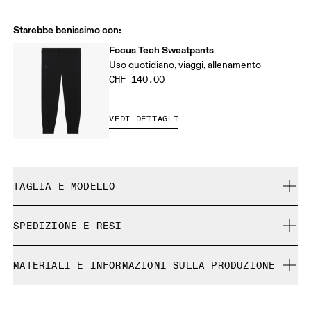
Starebbe benissimo con:
Focus Tech Sweatpants
Uso quotidiano, viaggi, allenamento
CHF 140.00
VEDI DETTAGLI
TAGLIA E MODELLO
Aderente. Fedele alla taglia.
SPEDIZIONE E RESI
Spedizione gratuita su tutti gli ordini a partire da CHF 40
Jordan è alto 177 cm e indossa una taglia M.
MATERIALI E INFORMAZIONI SULLA PRODUZIONE
Reso gratuito esteso a 30 giorni
I prodotti e le colorazioni in edizione limitata e gli articoli
Materiali
Ultima occasione non possono essere cambiati, ma puoi