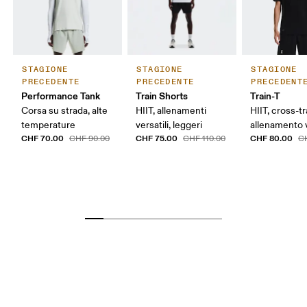
STAGIONE
STAGIONE
STAGIONE
PRECEDENTE
PRECEDENTE
PRECEDENT
Performance Tank
Train Shorts
Train-T
Corsa su strada, alte
HIIT, allenamenti
HIIT, cross-tr
temperature
versatili, leggeri
allenamento v
CHF 70.00
CHF 75.00
CHF 80.00
CHF 90.00
CHF 110.00
C