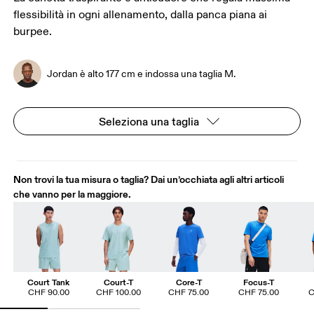
flessibilità in ogni allenamento, dalla panca piana ai
burpee.
Jordan è alto 177 cm e indossa una taglia M.
Seleziona una taglia
Non trovi la tua misura o taglia? Dai un’occhiata agli altri articoli
che vanno per la maggiore.
Court Tank
Court-T
Core-T
Focus-T
CHF 90.00
CHF 100.00
CHF 75.00
CHF 75.00
C