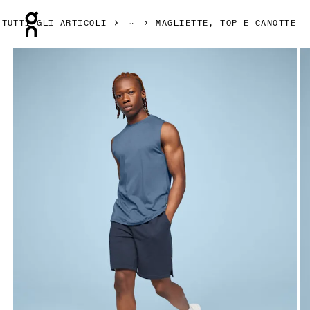
Press Escape to close navigation
TUTTI GLI ARTICOLI
MAGLIETTE, TOP E CANOTTE
Prodotto numero 1 di 4 della galleria On Focus Tank Stellar