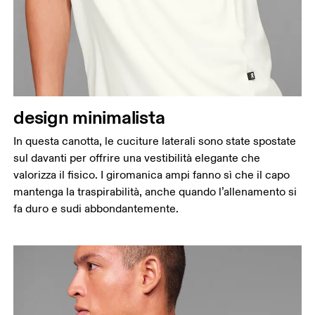
Torace
Misura la parte più ampia del torace da un estremo
all’altro.
Girovita
Misura il girovita nel punto più stretto (in genere
dove il corpo si piega lateralmente).
design minimalista
Fianchi
In questa canotta, le cuciture laterali sono state spostate
Misura la parte più ampia dei fianchi da un estremo
sul davanti per offrire una vestibilità elegante che
all’altro.
valorizza il fisico. I giromanica ampi fanno sì che il capo
mantenga la traspirabilità, anche quando l’allenamento si
fa duro e sudi abbondantemente.