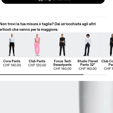
Non trovi la tua misura o taglia? Dai un’occhiata agli altri
articoli che vanno per la maggiore.
Core Pants
Club Pants
Focus Tech
Studio Flared
Club Co
Sweatpants
Pants 32"
Pa
CHF 140.00
CHF 120.00
CHF 140.00
CHF 140.00
CHF 1