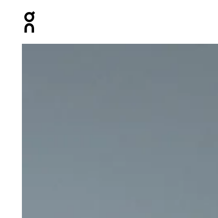
Press Escape to close navigation
Prodotto numero 1 di 6 della galleria On Core Long-T W