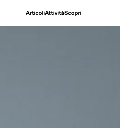
Articoli
Attività
Scopri
hite Uomo Maglie e magliette