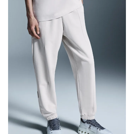
Girovita
Misura il girovita nel punto più stretto (in genere
Fianchi
Misura la parte più ampia dei fianchi da un estremo
Giro coscia