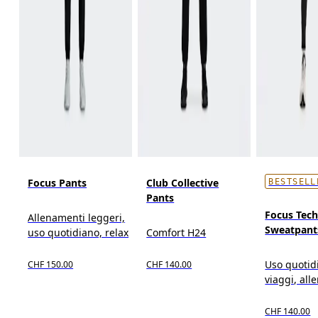
Focus Pants
Club Collective
BESTSELL
Pants
Focus Tec
Allenamenti leggeri,
Sweatpant
uso quotidiano, relax
Comfort H24
Uso quotid
CHF 150.00
CHF 140.00
viaggi, al
CHF 140.00