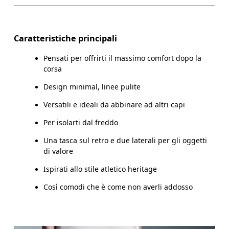
Scorri in orizzontale per visualizzare la tabella
Interno gamba (taglia M) : 73.5 cm
Caratteristiche principali
Pensati per offrirti il massimo comfort dopo la
corsa
Come prendere le misure
Design minimal, linee pulite
Versatili e ideali da abbinare ad altri capi
Per isolarti dal freddo
Una tasca sul retro e due laterali per gli oggetti
di valore
Ispirati allo stile atletico heritage
Così comodi che è come non averli addosso