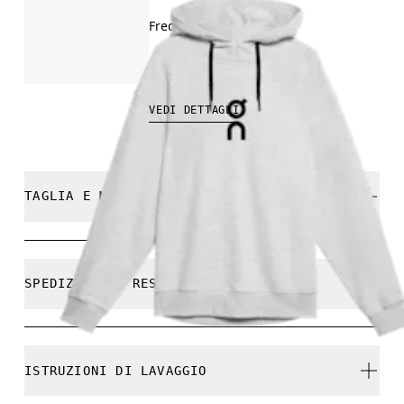
Freddo, recupero, viaggi
CHF 150.00
VEDI DETTAGLI
TAGLIA E MODELLO
Comoda. Fedele alla taglia.
SPEDIZIONE E RESI
Spedizione gratuita su tutti gli ordini a partire da
CHF 40
Callum è alto 188 cm e indossa una taglia M.
ISTRUZIONI DI LAVAGGIO
Reso gratuito esteso a 30 giorni
I prodotti e le colorazioni in edizione limitata e gli