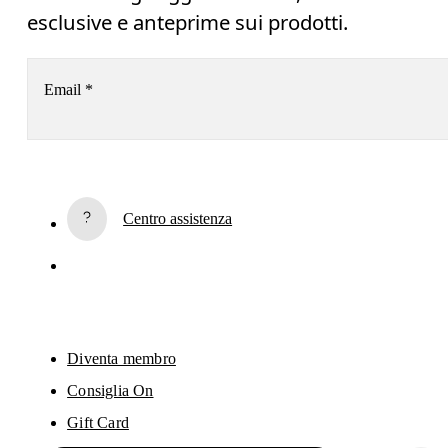
esclusive e anteprime sui prodotti.
Email
*
Iscriviti alla newsletter
Centro assistenza
Se continui, accetti la nostra politica sulla privacy. I tuoi dati personali 
saranno trasmessi a On AG per permetterci di informarti via email sui nostri
prodotti, e inviarti sondaggi. L’elaborazione e l’analisi dei dati a fini statistici 
saranno effettuate dai nostri fornitori di servizi Sailthru (Stati Uniti) e Braze 
(Stati Uniti). Puoi annullare l'iscrizione in qualsiasi momento utilizzando 
l'apposito link che trovi in fondo a ogni email. Per maggiori informazioni, 
consulta 
l'Informativa sulla privacy di On Group
.
Diventa membro
Consiglia On
Gift Card