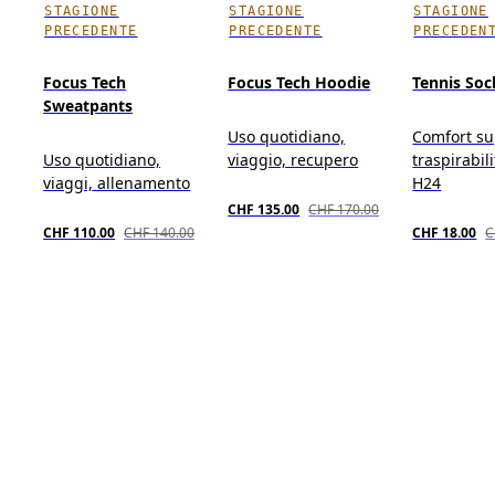
STAGIONE
STAGIONE
STAGIONE
PRECEDENTE
PRECEDENTE
PRECEDEN
Focus Tech
Focus Tech Hoodie
Tennis Soc
Sweatpants
Uso quotidiano,
Comfort su
Uso quotidiano,
viaggio, recupero
traspirabil
viaggi, allenamento
H24
CHF 135.00
CHF 170.00
CHF 110.00
CHF 140.00
CHF 18.00
C