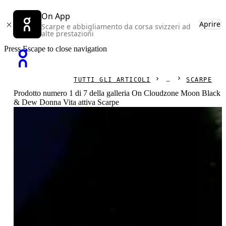
On App
Aprire
Scarpe e abbigliamento da corsa svizzeri ad
alte prestazioni
Press Escape to close navigation
TUTTI GLI ARTICOLI
SCARPE
Prodotto numero 1 di 7 della galleria On Cloudzone Moon Black
& Dew Donna Vita attiva Scarpe