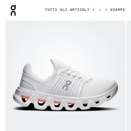
Press Escape to close navigation
TUTTI GLI ARTICOLI
SCARPE
Prodotto numero 1 di 6 della galleria On Cloudswift 4 AD W