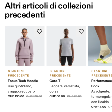
Altri articoli di collezioni
precedenti
STAGIONE
STAGIONE
STAGIONE
PRECEDENTE
PRECEDENTE
PRECEDENT
Focus Tech Hoodie
Core-T
Performance
Sock
Uso quotidiano,
Leggera, versatilità,
viaggio, recupero
corsa
Avvolgente,
CHF 135.00
CHF 50.00
CHF 170.00
CHF 75.00
termoregolan
con il caldo
CHF 14.00
CH