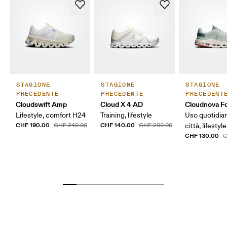
STAGIONE
STAGIONE
STAGIONE
PRECEDENTE
PRECEDENTE
PRECEDENT
Cloudswift Amp
Cloud X 4 AD
Cloudnova F
Lifestyle, comfort H24
Training, lifestyle
Uso quotidian
CHF 190.00
CHF 140.00
CHF 240.00
CHF 200.00
città, lifestyle
CHF 130.00
C