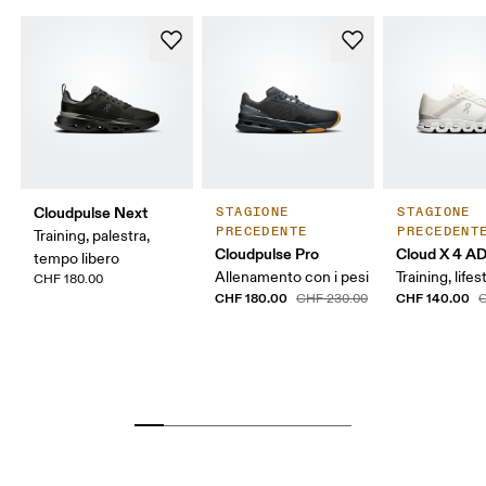
Cloudpulse Next
STAGIONE
STAGIONE
PRECEDENTE
PRECEDENT
Training, palestra,
Cloudpulse Pro
Cloud X 4 A
tempo libero
Allenamento con i pesi
Training, lifes
CHF 180.00
CHF 180.00
CHF 140.00
CHF 230.00
C