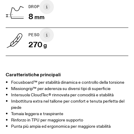
DROP
Scorri in orizzontale per visualizzare la tabella
8
mm
PESO
270
g
Caratteristiche principali
Focusboard™ per stabilità dinamica e controllo della torsione
Missiongrip™ per aderenza su diversi tipi di superficie
Intersuola CloudTec® rinnovata per comodità e stabilità
Imbottitura extra nel tallone per comfort e tenuta perfetta del
piede
Tomaia leggera e traspirante
Rinforzo in TPU per maggiore supporto
Punta più ampia ed ergonomica per maggiore stabilità