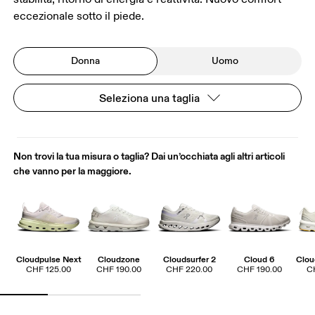
eccezionale sotto il piede.
Donna
Uomo
Seleziona una taglia
Non trovi la tua misura o taglia? Dai un’occhiata agli altri articoli
che vanno per la maggiore.
Cloudpulse Next
Cloudzone
Cloudsurfer 2
Cloud 6
Clo
CHF 125.00
CHF 190.00
CHF 220.00
CHF 190.00
C