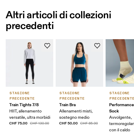
Altri articoli di collezioni
precedenti
STAGIONE
STAGIONE
STAGIONE
PRECEDENTE
PRECEDENTE
PRECEDENT
Train Tights 7/8
Train Bra
Performance
Sock
HIIT, allenamento
Allenamenti misti,
versatile, ultra morbidi
sostegno medio
Avvolgente,
CHF 75.00
CHF 50.00
CHF 130.00
CHF 85.00
termoregolan
con il caldo