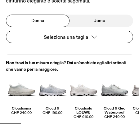
cinturino elegante e soletta sagomata.
Donna
Uomo
Seleziona una taglia
Non trovi la tua misura o taglia? Dai un’occhiata agli altri articoli
che vanno per la maggiore.
Cloudsoma
Cloud 6
Cloudsolo
Cloud 6 Geo
Clo
LOEWE
Waterproof
CHF 240.00
CHF 190.00
C
CHF 610.00
CHF 240.00