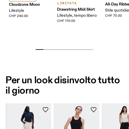
LIMITATA
All-Day Ribb
Cloudzone Moon
Drawstring Midi Skirt
Stile quotidi
Lifestyle
Lifestyle, tempo libero
CHF 75.00
CHF 240.00
CHF 170.00
Per un look disinvolto tutto
il giorno