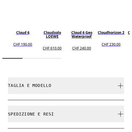
Cloud 6
Cloudsolo
Cloud 6 Geo
Cloudhorizon 2
Cl
LOEWE
Waterproof
CHF 190.00
CHF 230.00
CHF 610.00
CHF 240.00
TAGLIA E MODELLO
Fedele alla misura.
SPEDIZIONE E RESI
Spedizione gratuita su tutti gli ordini a partire da