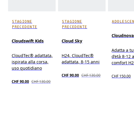
STAGIONE
STAGIONE
ADOLESCE
PRECEDENTE
PRECEDENTE
Cloudnova
Cloudswift Kids
Cloud Sky
Adatta a tu
CloudTec® adattata,
H24, CloudTec®
d’età 8-12 
ispirata alla corsa,
adattata, 8-15 anni
comfort H2
uso quotidiano
CHF 90.00
CHF 130.00
CHF 150.00
CHF 90.00
CHF 130.00