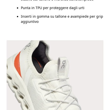
US
10.5
11
Punta in TPU per proteggere dagli urti
UK
10
10.5
Inserti in gomma su tallone e avampiede per grip
aggiuntivo
JP
16.7
17.1
BR
25.5
26.5
Scorri in orizzontale per visualizzare la tabella