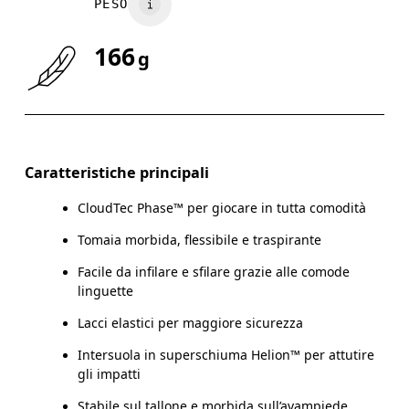
PESO
166
g
Caratteristiche principali
Guida alle misure - Scarpe per bambine e bambini
CloudTec Phase™ per giocare in tutta comodità
C
Tomaia morbida, flessibile e traspirante
Facile da infilare e sfilare grazie alle comode
linguette
Lacci elastici per maggiore sicurezza
CM
16.7
17.1
Intersuola in superschiuma Helion™ per attutire
EU
27.5
28.5
gli impatti
Stabile sul tallone e morbida sull’avampiede