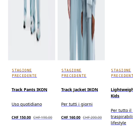
STAGIONE
STAGIONE
STAGIONE
PRECEDENTE
PRECEDENTE
PRECEDEN
Track Pants IKON
Track Jacket IKON
Lightweig
Kids
Uso quotidiano
Per tutti i giorni
Per tutto il
traspirabili
CHF 150.00
CHF 190.00
CHF 160.00
CHF 200.00
lifestyle