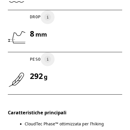
DROP
8
mm
PESO
292
g
Caratteristiche principali
CloudTec Phase™ ottimizzata per l’hiking