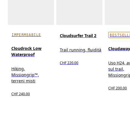
IMPERMEABILE
Cloudsurfer Trail 2
BESTSELL
Cloudrock Low
Cloudaway
Trail running, fluidità
Waterproof
Uso H24, a
CHF 220.00
Hiking,
sul trail,
Missiongrip™,
Missiongr
terreni misti
CHF 200.00
CHF 240.00