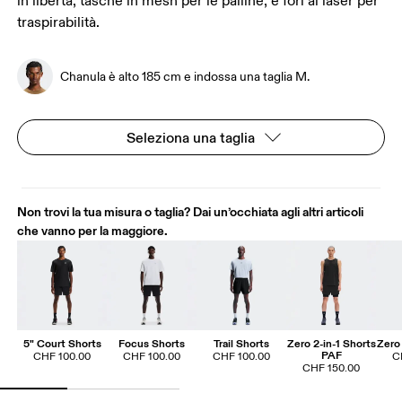
in libertà, tasche in mesh per le palline, e fori al laser per
traspirabilità.
Chanula è alto 185 cm e indossa una taglia M.
Seleziona una taglia
Non trovi la tua misura o taglia? Dai un’occhiata agli altri articoli
che vanno per la maggiore.
5" Court Shorts
Focus Shorts
Trail Shorts
Zero 2-in-1 Shorts
Zero 
PAF
CHF 100.00
CHF 100.00
CHF 100.00
C
CHF 150.00