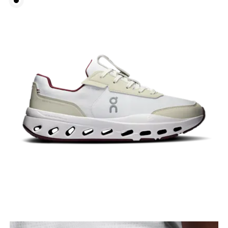
Girovita
Misura il girovita nel punto più stretto (in genere
dove il corpo si piega lateralmente).
Fianchi
Misura la parte più ampia dei fianchi da un estremo
all’altro.
Giro coscia
Stai in piedi a gambe leggermente divaricate.
Misura la parte più ampia della coscia.
Interno gamba
Stai in piedi a gambe tese e leggermente
divaricate. Misura la parte interna della gamba, dal
cavallo fino alla caviglia.