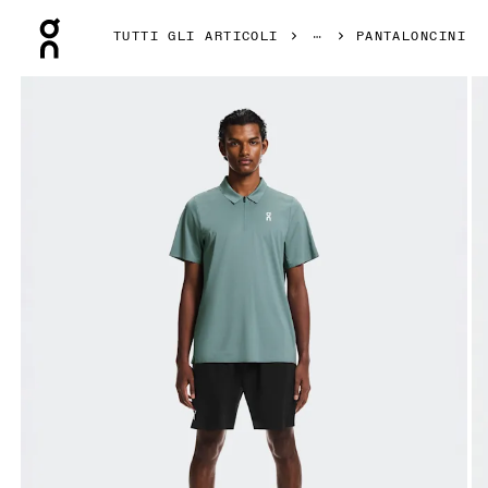
Press Escape to close navigation
TUTTI GLI ARTICOLI
PANTALONCINI
Prodotto numero 1 di 6 della galleria On 7" Court Shorts Bl