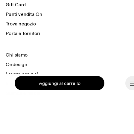
Gift Card
Punti vendita On
Trova negozio
Portale fornitori
Chi siamo
Ondesign
Lavora con noi
Aggiungi al carrello
Investitori
Stampa e media
Programma di affiliazione
Backstage
Continua