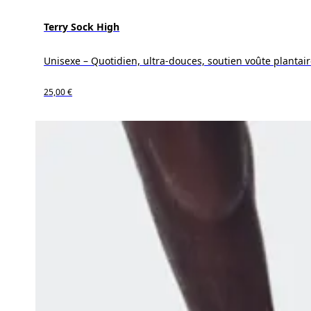
Terry Sock High
Unisexe – Quotidien, ultra-douces, soutien voûte plantai
25,00 €