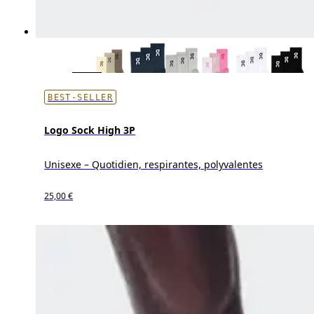
BEST-SELLER
Logo Sock High 3P
Unisexe – Quotidien, respirantes, polyvalentes
25,00 €