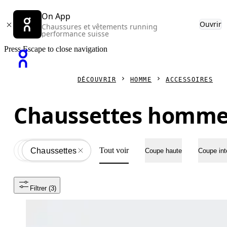
On App
Ouvrir
Chaussures et vêtements running
performance suisse
Press Escape to close navigation
DÉCOUVRIR
HOMME
ACCESSOIRES
Chaussettes homm
Tout voir
Accessoires
All
Chaussettes
Coupe haute
Coupe int
Filtrer
 (3)